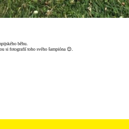
ympijského běhu.
nou si fotografií toho svého šampióna 😊.