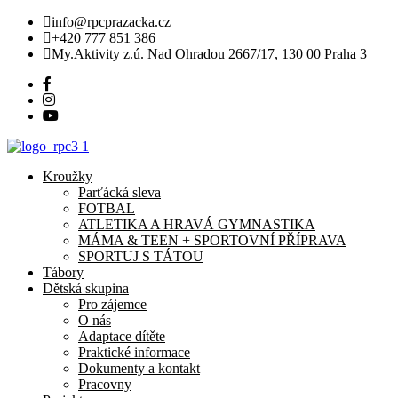
info@rpcprazacka.cz
+420 777 851 386
My.Aktivity z.ú. Nad Ohradou 2667/17, 130 00 Praha 3
Kroužky
Parťácká sleva
FOTBAL
ATLETIKA A HRAVÁ GYMNASTIKA
MÁMA & TEEN + SPORTOVNÍ PŘÍPRAVA
SPORTUJ S TÁTOU
Tábory
Dětská skupina
Pro zájemce
O nás
Adaptace dítěte
Praktické informace
Dokumenty a kontakt
Pracovny