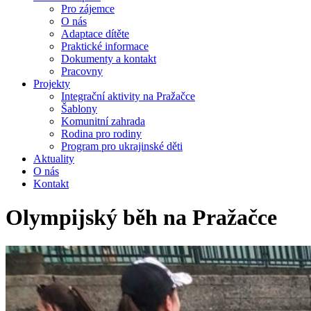
Pro zájemce
O nás
Adaptace dítěte
Praktické informace
Dokumenty a kontakt
Pracovny
Projekty
Integrační aktivity na Pražačce
Šablony
Komunitní zahrada
Rodina pro rodiny
Program pro ukrajinské děti
Aktuality
O nás
Kontakt
Olympijský běh na Pražačce